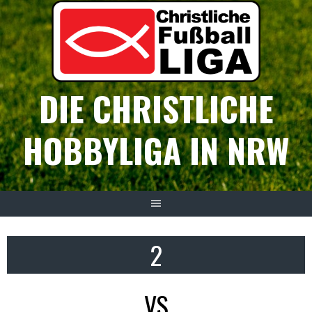
Springe
zum
Inhalt
DIE CHRISTLICHE
HOBBYLIGA IN NRW
2
VS