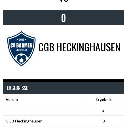
0
CGB HECKINGHAUSEN
ERGEBNISSE
Verein
Ergebnis
2
CGB Heckinghausen
0