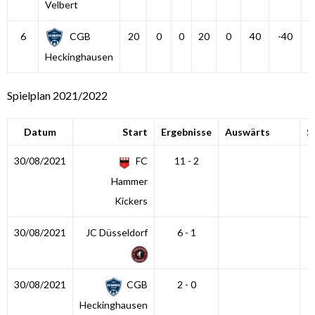
Velbert
6
CGB
20
0
0
20
0
40
-40
Heckinghausen
Spielplan 2021/2022
Datum
Start
Ergebnisse
Auswärts
S
30/08/2021
FC
11 - 2
Hammer
Kickers
30/08/2021
JC Düsseldorf
6 - 1
30/08/2021
CGB
2 - 0
Heckinghausen