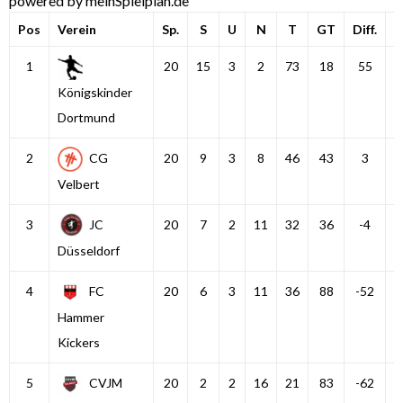
powered by meinSpielplan.de
Pos
Verein
Sp.
S
U
N
T
GT
Diff.
P
1
20
15
3
2
73
18
55
Königskinder
Dortmund
2
CG
20
9
3
8
46
43
3
Velbert
3
JC
20
7
2
11
32
36
-4
Düsseldorf
4
FC
20
6
3
11
36
88
-52
Hammer
Kickers
5
CVJM
20
2
2
16
21
83
-62