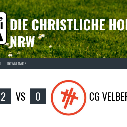
DIE CHRISTLICHE HO
NRW
T
DOWNLOADS
2
VS
0
CG VELBE