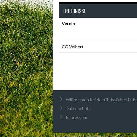
ERGEBNISSE
Verein
CG Velbert
Willkommen bei der Christlichen Fußba
Datenschutz
Impressum
© 2026 DIE CHRISTLICHE HOBBYLIGA IN NRW