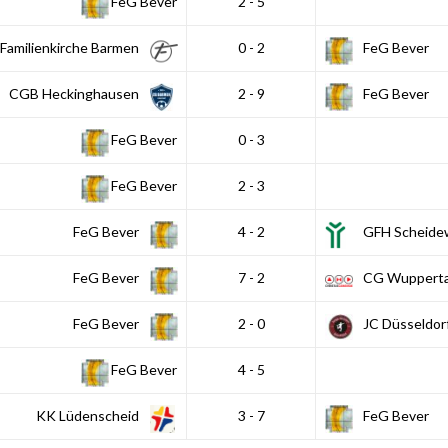
FeG Bever
2 - 5
Familienkirche Barmen
0 - 2
FeG Bever
CGB Heckinghausen
2 - 9
FeG Bever
FeG Bever
0 - 3
FeG Bever
2 - 3
FeG Bever
4 - 2
GFH Scheide
FeG Bever
7 - 2
CG Wupperta
FeG Bever
2 - 0
JC Düsseldor
FeG Bever
4 - 5
KK Lüdenscheid
3 - 7
FeG Bever