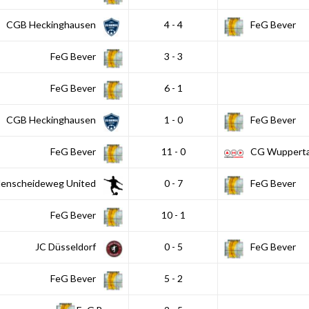
CGB Heckinghausen
4 - 4
FeG Bever
FeG Bever
3 - 3
FeG Bever
6 - 1
CGB Heckinghausen
1 - 0
FeG Bever
FeG Bever
11 - 0
CG Wupperta
denscheideweg United
0 - 7
FeG Bever
FeG Bever
10 - 1
JC Düsseldorf
0 - 5
FeG Bever
FeG Bever
5 - 2