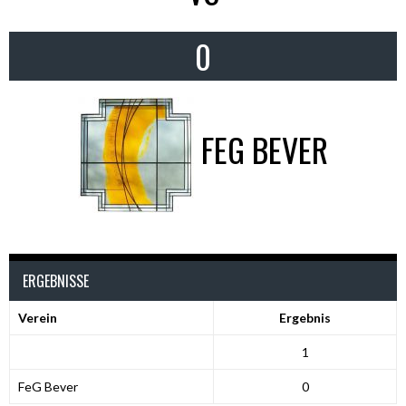
0
FEG BEVER
ERGEBNISSE
Verein
Ergebnis
1
FeG Bever
0