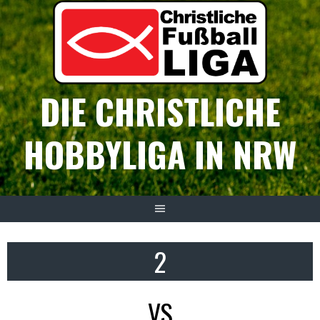
Springe
zum
Inhalt
DIE CHRISTLICHE
HOBBYLIGA IN NRW
2
VS