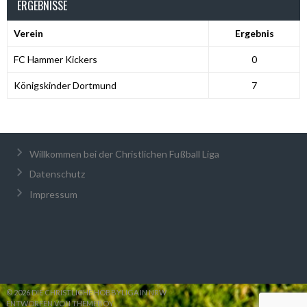
ERGEBNISSE
Verein
Ergebnis
FC Hammer Kickers
0
Königskinder Dortmund
7
Willkommen bei der Christlichen Fußball Liga
Datenschutz
Impressum
© 2026 DIE CHRISTLICHE HOBBYLIGA IN NRW
ENTWORFEN VON THEMEBOY