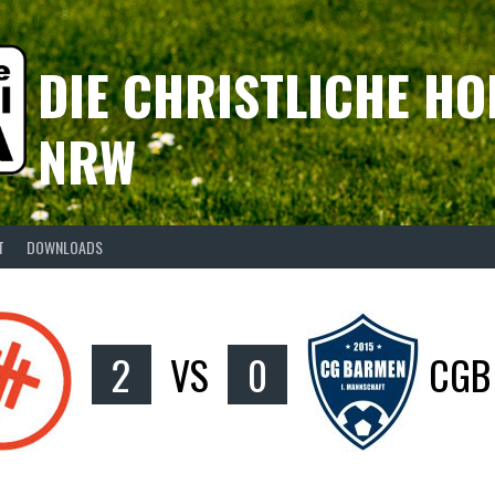
DIE CHRISTLICHE HO
NRW
T
DOWNLOADS
2
VS
0
CGB