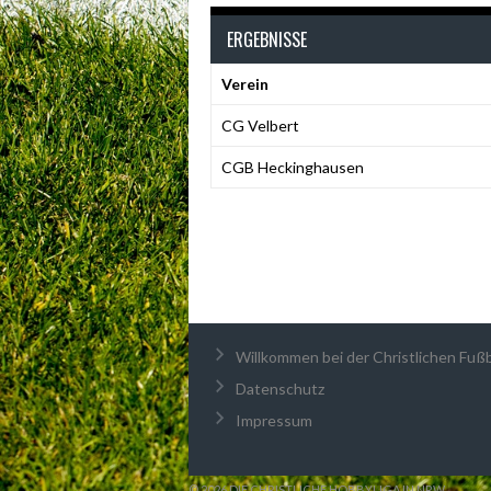
ERGEBNISSE
Verein
CG Velbert
CGB Heckinghausen
Willkommen bei der Christlichen Fußba
Datenschutz
Impressum
© 2026 DIE CHRISTLICHE HOBBYLIGA IN NRW