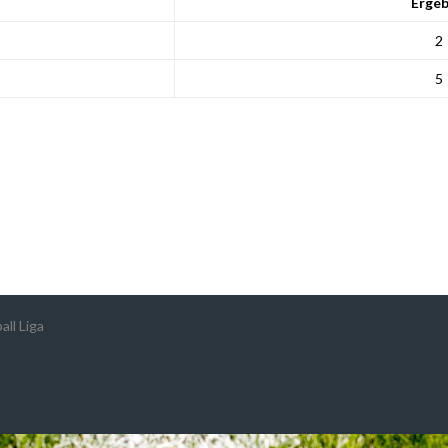
Ergeb
2
5
ll Liga