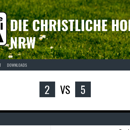
DIE CHRISTLICHE HO
NRW
T
DOWNLOADS
2
VS
5