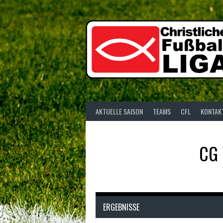
Springe
zum
Inhalt
AKTUELLE SAISON
TEAMS
CFL
KONTAK
CG
ERGEBNISSE