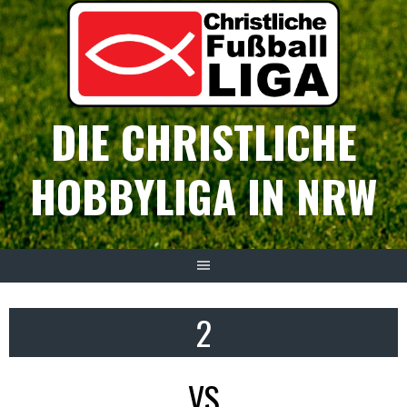
Springe
zum
Inhalt
DIE CHRISTLICHE
HOBBYLIGA IN NRW
2
VS