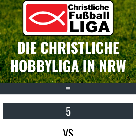
Springe
zum
Inhalt
DIE CHRISTLICHE
HOBBYLIGA IN NRW
5
VS