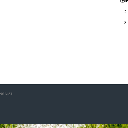
Ergeb
2
3
ll Liga