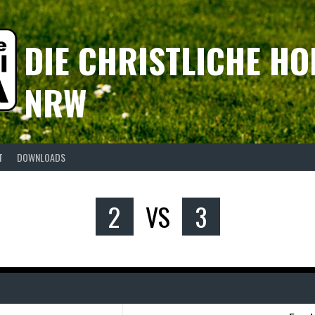
DIE CHRISTLICHE HO
NRW
T
DOWNLOADS
2
VS
3