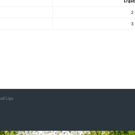
Ergeb
2
3
ll Liga