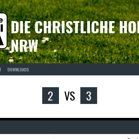
DIE CHRISTLICHE HO
NRW
T
DOWNLOADS
2
VS
3