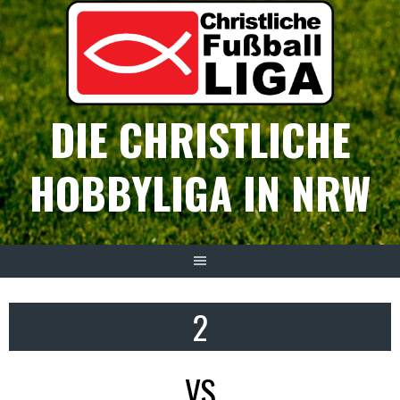
Springe
zum
Inhalt
DIE CHRISTLICHE
HOBBYLIGA IN NRW
2
VS