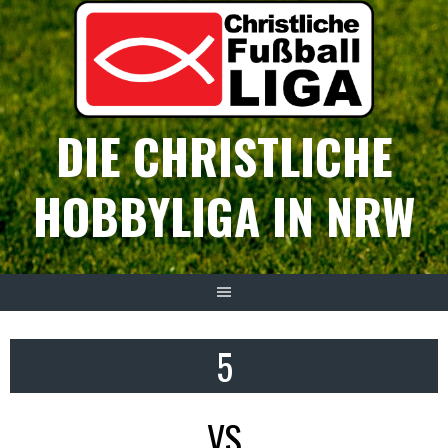
Springe
zum
Inhalt
DIE CHRISTLICHE
HOBBYLIGA IN NRW
5
VS