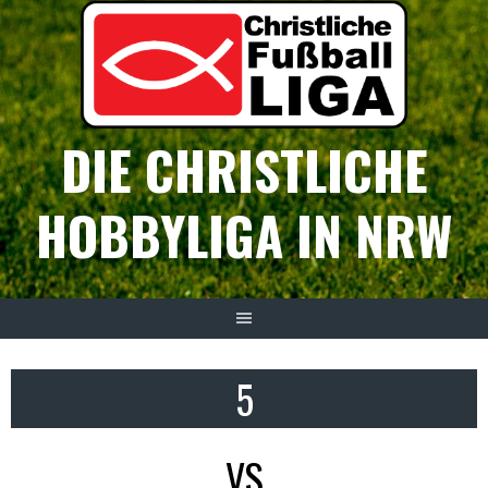
Springe
zum
Inhalt
DIE CHRISTLICHE
HOBBYLIGA IN NRW
5
VS