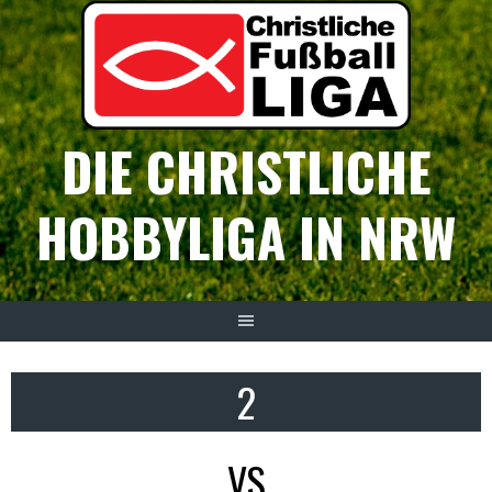
Springe
zum
Inhalt
DIE CHRISTLICHE
HOBBYLIGA IN NRW
2
VS