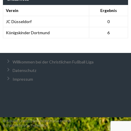
Verein
Ergebnis
JC Düsseldorf
0
Königskinder Dortmund
6
Willkommen bei der Christlichen Fußball Liga
Datenschutz
Impressum
© 2026 DIE CHRISTLICHE HOBBYLIGA IN NRW
ENTWORFEN VON THEMEBOY