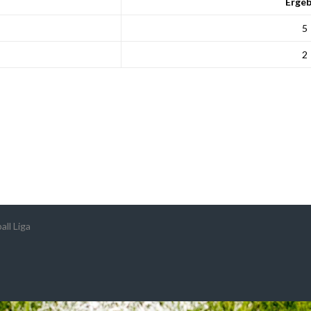
Ergeb
5
2
ll Liga