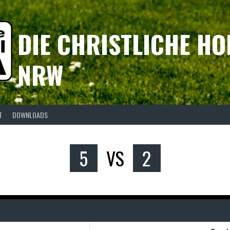
DIE CHRISTLICHE HO
NRW
T
DOWNLOADS
5
VS
2