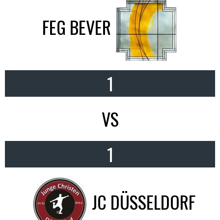
FEG BEVER
1
VS
1
JC DÜSSELDORF