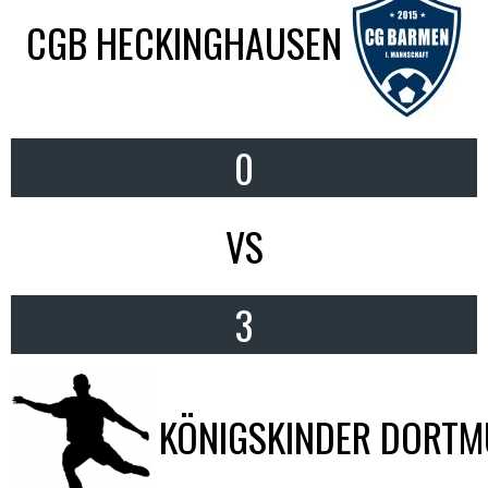
CGB HECKINGHAUSEN
0
VS
3
KÖNIGSKINDER DORT