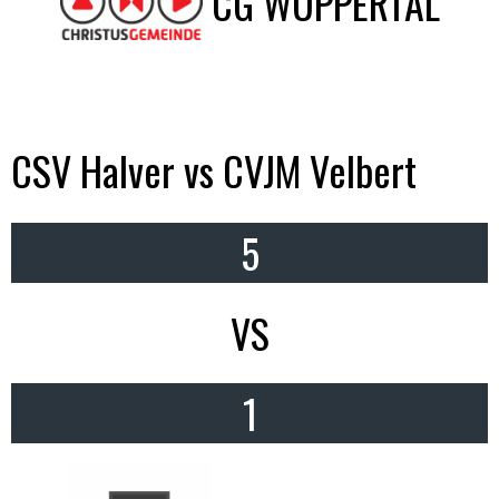
CG WUPPERTAL
CSV Halver vs CVJM Velbert
5
VS
1