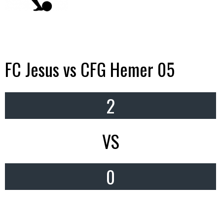
FC Jesus vs CFG Hemer 05
2
VS
0