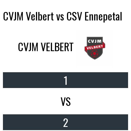
CVJM Velbert vs CSV Ennepetal
CVJM VELBERT
1
VS
2