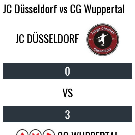
JC Düsseldorf vs CG Wuppertal
JC DÜSSELDORF
0
VS
3